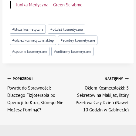
Tunika Medyczna – Green Scrabme
Tagi
#
bluza kosmetyczna
#
odzież kosmetyczna
wpisu:
#
odzież kosmetyczna sklep
#
scrubsy kosmetyczne
#
spodnie kosmetyczne
#
uniformy kosmetyczne
Nawigacja
POPRZEDNI
NASTĘPNY
Powrót do Sprawności:
Okiem Kosmetolożki: 5
wpisu
Dlaczego Fizjoterapia po
Sekretów na Makijaż, Który
Operacji to Krok, Którego Nie
Przetrwa Cały Dzień (Nawet
Możesz Pominąć?
10 Godzin w Gabinecie)