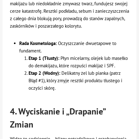
makijażu lub niedokładnie zmywasz twarz, fundujesz swojej
cerze katastrofę. Resztki podkładu, sebum i zanieczyszczenia
z całego dnia blokują pory, prowadzą do stanów zapalnych,
zaskórników i poszarzałego kolorytu.
Rada Kosmetologa:
Oczyszczanie dwuetapowe to
fundament.
Etap 1 (Tłusty):
Płyn micelarny, olejek lub masełko
do demakijażu, które rozpuści makijaż i SPF.
Etap 2 (Wodny):
Delikatny żel lub pianka (patrz
Błąd #1), który zmyje resztki produktu tłustego i
oczyści skórę.
4. Wyciskanie i „Drapanie”
Zmian
Widzę to codziennie – blizny potrądzikowe i przebarwienia