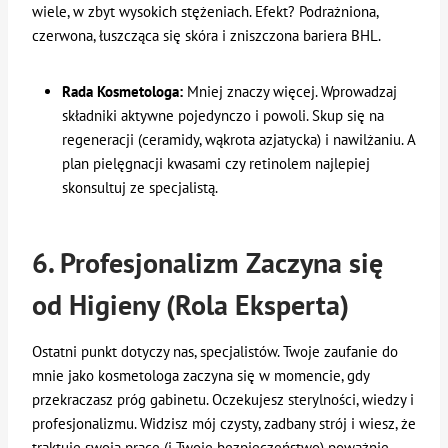
wiele, w zbyt wysokich stężeniach. Efekt? Podrażniona,
czerwona, łuszcząca się skóra i zniszczona bariera BHL.
Rada Kosmetologa:
Mniej znaczy więcej. Wprowadzaj
składniki aktywne pojedynczo i powoli. Skup się na
regeneracji (ceramidy, wąkrota azjatycka) i nawilżaniu. A
plan pielęgnacji kwasami czy retinolem najlepiej
skonsultuj ze specjalistą.
6. Profesjonalizm Zaczyna się
od Higieny (Rola Eksperta)
Ostatni punkt dotyczy nas, specjalistów. Twoje zaufanie do
mnie jako kosmetologa zaczyna się w momencie, gdy
przekraczasz próg gabinetu. Oczekujesz sterylności, wiedzy i
profesjonalizmu. Widzisz mój czysty, zadbany strój i wiesz, że
traktuję swoją pracę (i Twoje bezpieczeństwo) poważnie.