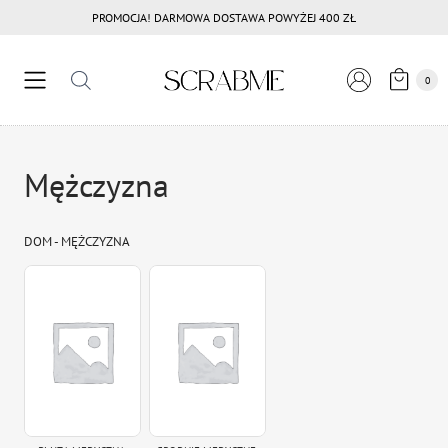
Przejdź
PROMOCJA! DARMOWA DOSTAWA POWYŻEJ 400 ZŁ
do
treści
0
Mężczyzna
DOM
-
MĘŻCZYZNA