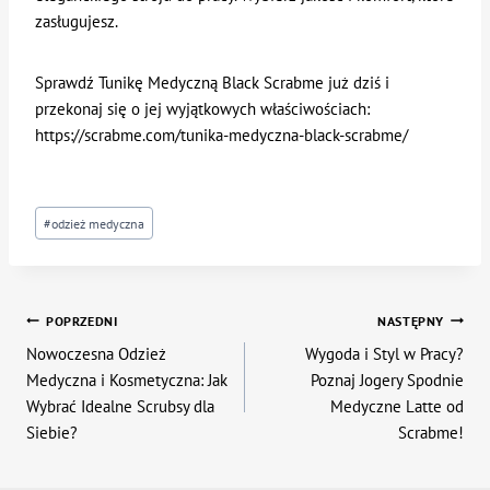
zasługujesz.
Sprawdź Tunikę Medyczną Black Scrabme już dziś i
przekonaj się o jej wyjątkowych właściwościach:
https://scrabme.com/tunika-medyczna-black-scrabme/
Tagi
#
odzież medyczna
wpisu:
Nawigacja
POPRZEDNI
NASTĘPNY
Nowoczesna Odzież
Wygoda i Styl w Pracy?
wpisu
Medyczna i Kosmetyczna: Jak
Poznaj Jogery Spodnie
Wybrać Idealne Scrubsy dla
Medyczne Latte od
Siebie?
Scrabme!