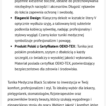
pojemne kieszenie boczne, idealne do przechowywania
niezbędnych narzędzi i akcesoriów. Długość rękawów
do łokcia zapewnia ochronę i swobodę.
Elegancki Design:
Klasyczny dekolt w kształcie litery V
optycznie wydłuża szyję, a taliowany krój subtelnie
podkreśla kobiecą sylwetkę, nadając profesjonalny i
stylowy wygląd. Czarny kolor tuniki medycznej
symbolizuje profesjonalizm i powagę.
Produkt Polski z Certyfikatem OEKO-TEX:
Tunika jest
polskim produktem, szytym z dbałością o każdy
szczegół, co świadczy o wysokiej jakości wykonania.
Materiał posiada certyfikat OEKO-TEX, potwierdzający
bezpieczeństwo dla zdrowia i środowiska.
Tunika Medyczna Black Scrabme to inwestycja w Twój
komfort, profesjonalizm i styl. To idealny wybór dla lekarzy,
pielęgniarek, stomatologów, fizjoterapeutów oraz
pracowników branży beauty, którzy szukają wygodnego i
eleganckiego stroju do pracy. Wybierz jakość i komfort, które