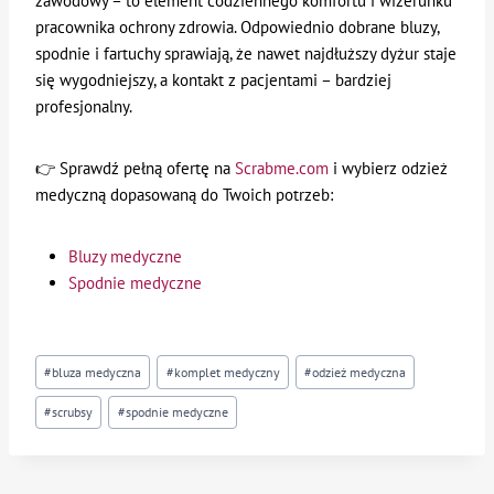
zawodowy – to element codziennego komfortu i wizerunku
pracownika ochrony zdrowia. Odpowiednio dobrane bluzy,
spodnie i fartuchy sprawiają, że nawet najdłuższy dyżur staje
się wygodniejszy, a kontakt z pacjentami – bardziej
profesjonalny.
👉 Sprawdź pełną ofertę na
Scrabme.com
i wybierz odzież
medyczną dopasowaną do Twoich potrzeb:
Bluzy medyczne
Spodnie medyczne
Tagi
#
bluza medyczna
#
komplet medyczny
#
odzież medyczna
wpisu:
#
scrubsy
#
spodnie medyczne