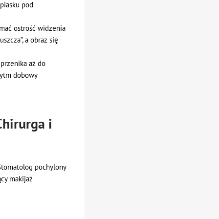
„piasku pod
ymać ostrość widzenia
szcza”, a obraz się
 przenika aż do
 rytm dobowy
hirurga i
 Stomatolog pochylony
ący makijaż