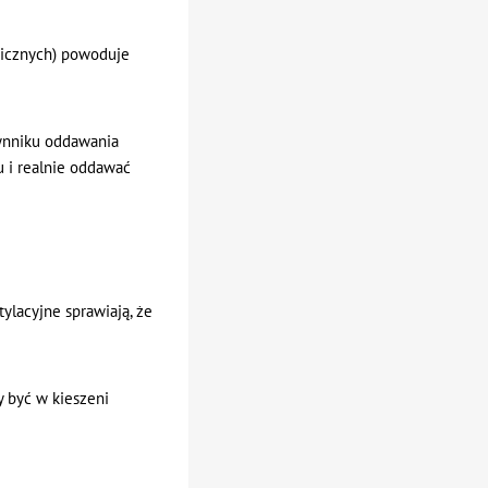
rgicznych) powoduje
zynniku oddawania
u i realnie oddawać
tylacyjne sprawiają, że
 być w kieszeni