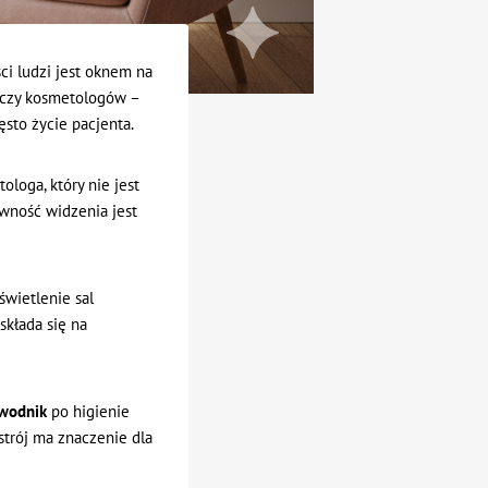
ci ludzi jest oknem na
k czy kosmetologów –
ęsto życie pacjenta.
loga, który nie jest
wność widzenia jest
świetlenie sal
składa się na
wodnik
po higienie
strój ma znaczenie dla