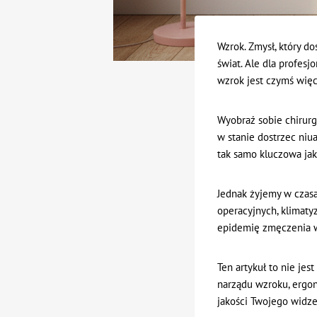
Wzrok. Zmysł, który d
świat. Ale dla profes
wzrok jest czymś więc
Wyobraź sobie chirurga
w stanie dostrzec ni
tak samo kluczowa jak 
Jednak żyjemy w czasa
operacyjnych, klimatyz
epidemię zmęczenia 
Ten artykuł to nie jes
narządu wzroku, ergon
jakości Twojego widze