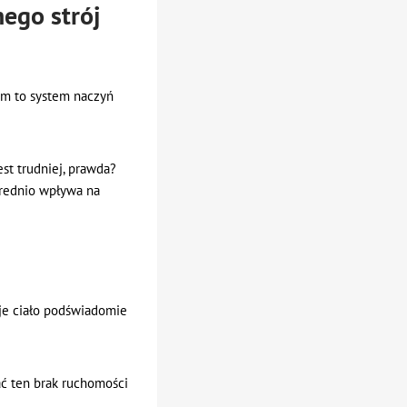
nego strój
izm to system naczyń
est trudniej, prawda?
średnio wpływa na
oje ciało podświadomie
ć ten brak ruchomości