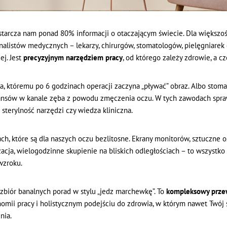
ostarcza nam ponad 80% informacji o otaczającym świecie. Dla większoś
jonalistów medycznych – lekarzy, chirurgów, stomatologów, pielęgniare
ej. Jest
precyzyjnym narzędziem pracy
, od którego zależy zdrowie, a cz
, któremu po 6 godzinach operacji zaczyna „pływać” obraz. Albo stomato
uansów w kanale zęba z powodu zmęczenia oczu. W tych zawodach spra
sterylność narzędzi czy wiedza kliniczna.
ch, które są dla naszych oczu bezlitosne. Ekrany monitorów, sztuczne o
acja, wielogodzinne skupienie na bliskich odległościach – to wszystko 
wzroku.
t zbiór banalnych porad w stylu „jedz marchewkę”. To
kompleksowy prze
omii pracy i holistycznym podejściu do zdrowia, w którym nawet Twój 
nia.