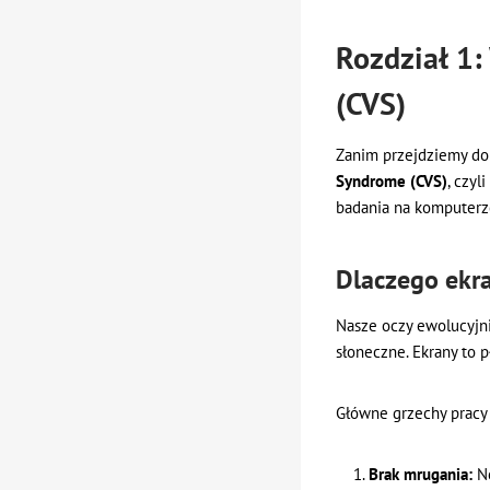
Rozdział 1
(CVS)
Zanim przejdziemy do
Syndrome (CVS)
, czy
badania na komputerze
Dlaczego ekra
Nasze oczy ewolucyjni
słoneczne. Ekrany to p
Główne grzechy pracy 
Brak mrugania:
No