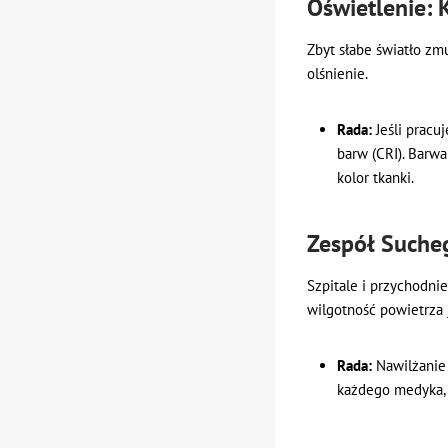
Oświetlenie: K
Zbyt słabe światło zm
olśnienie.
Rada:
Jeśli pracu
barw (CRI). Barwa
kolor tkanki.
Zespół Suche
Szpitale i przychodnie
wilgotność powietrza j
Rada:
Nawilżanie 
każdego medyka, t