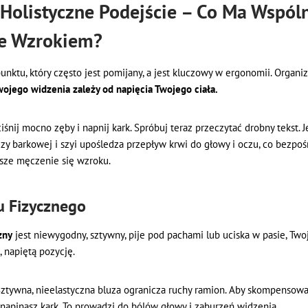
 Holistyczne Podejście – Co Ma Wspól
e Wzrokiem?
unktu, który często jest pomijany, a jest kluczowy w ergonomii. Organ
wojego widzenia zależy od napięcia Twojego ciała.
śnij mocno zęby i napnij kark. Spróbuj teraz przeczytać drobny tekst. J
zy barkowej i szyi upośledza przepływ krwi do głowy i oczu, co bezpo
bsze męczenie się wzroku.
u Fizycznego
zny
jest niewygodny, sztywny, pije pod pachami lub uciska w pasie, Tw
 napiętą pozycję.
ztywna, nieelastyczna bluza ogranicza ruchy ramion. Aby skompensowa
 napinasz kark. To prowadzi do bólów głowy i zaburzeń widzenia.