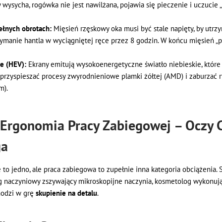
 wysycha, rogówka nie jest nawilżana, pojawia się pieczenie i uczucie 
łnych obrotach:
Mięsień rzęskowy oka musi być stale napięty, by utrz
trzymanie hantla w wyciągniętej ręce przez 8 godzin. W końcu mięsień „pu
ie (HEV):
Ekrany emitują wysokoenergetyczne światło niebieskie, które
 przyspieszać procesy zwyrodnieniowe plamki żółtej (AMD) i zaburzać
m).
 Ergonomia Pracy Zabiegowej – Oczy C
ga
 to jedno, ale praca zabiegowa to zupełnie inna kategoria obciążenia.
g naczyniowy zszywający mikroskopijne naczynia, kosmetolog wykonuj
hodzi w grę
skupienie na detalu
.