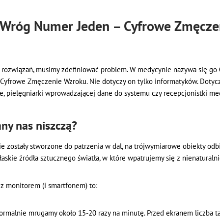
: Wróg Numer Jeden – Cyfrowe Zmęcz
 rozwiązań, musimy zdefiniować problem. W medycynie nazywa się go
li Cyfrowe Zmęczenie Wzroku. Nie dotyczy on tylko informatyków. Dotyc
, pielęgniarki wprowadzającej dane do systemu czy recepcjonistki me
ny nas niszczą?
e zostały stworzone do patrzenia w dal, na trójwymiarowe obiekty odbi
łaskie źródła sztucznego światła, w które wpatrujemy się z nienaturalnie
z monitorem (i smartfonem) to:
rmalnie mrugamy około 15-20 razy na minutę. Przed ekranem liczba ta 