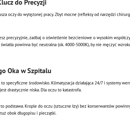
lucz do Precyzji
usza oczy do wytężonej pracy. Zbyt mocne (refleksy od narzędzi chiru
jesz precyzyjnie, zadbaj o oświetlenie bezcieniowe o wysokim współc
 światła powinna być neutralna (ok. 4000-5000K), by nie męczyć wzrok
go Oka w Szpitalu
 to specyficzne środowisko. Klimatyzacja działająca 24/7 i systemy wen
est drastycznie niska. Dla oczu to katastrofa.
to podstawa. Krople do oczu (sztuczne łzy) bez konserwantów powinny
uż obok długopisu i pieczątki.