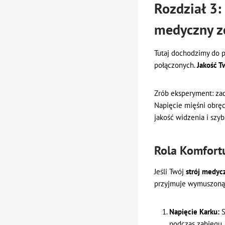
Rozdział 3:
medyczny z
Tutaj dochodzimy do p
połączonych.
Jakość T
Zrób eksperyment: zaci
Napięcie mięśni obręc
jakość widzenia i szy
Rola Komfort
Jeśli Twój
strój medyc
przyjmuje wymuszoną,
Napięcie Karku:
S
podczas zabiegu,