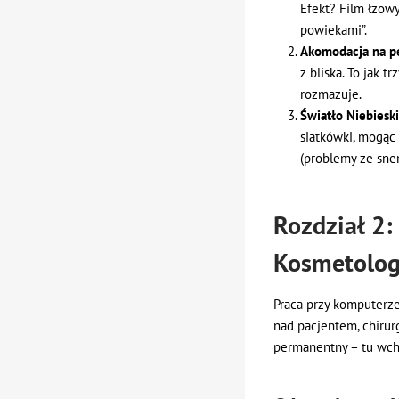
Efekt? Film łzowy
powiekami”.
Akomodacja na pe
z bliska. To jak 
rozmazuje.
Światło Niebiesk
siatkówki, mogąc
(problemy ze sne
Rozdział 2:
Kosmetolo
Praca przy komputerze
nad pacjentem, chirur
permanentny – tu wc