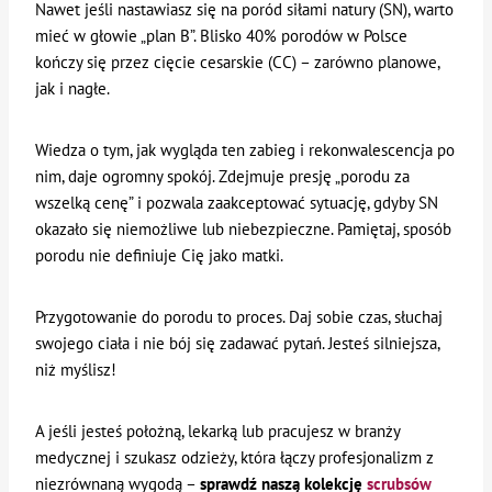
Nawet jeśli nastawiasz się na poród siłami natury (SN), warto
mieć w głowie „plan B”. Blisko 40% porodów w Polsce
kończy się przez cięcie cesarskie (CC) – zarówno planowe,
jak i nagłe.
Wiedza o tym, jak wygląda ten zabieg i rekonwalescencja po
nim, daje ogromny spokój. Zdejmuje presję „porodu za
wszelką cenę” i pozwala zaakceptować sytuację, gdyby SN
okazało się niemożliwe lub niebezpieczne. Pamiętaj, sposób
porodu nie definiuje Cię jako matki.
Przygotowanie do porodu to proces. Daj sobie czas, słuchaj
swojego ciała i nie bój się zadawać pytań. Jesteś silniejsza,
niż myślisz!
A jeśli jesteś położną, lekarką lub pracujesz w branży
medycznej i szukasz odzieży, która łączy profesjonalizm z
niezrównaną wygodą –
sprawdź naszą kolekcję
scrubsów