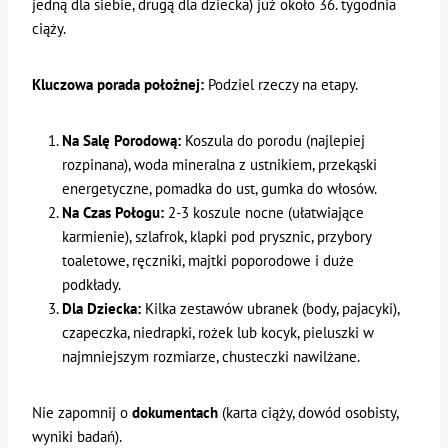
jedną dla siebie, drugą dla dziecka) już około 36. tygodnia
ciąży.
Kluczowa porada położnej:
Podziel rzeczy na etapy.
Na Salę Porodową:
Koszula do porodu (najlepiej
rozpinana), woda mineralna z ustnikiem, przekąski
energetyczne, pomadka do ust, gumka do włosów.
Na Czas Połogu:
2-3 koszule nocne (ułatwiające
karmienie), szlafrok, klapki pod prysznic, przybory
toaletowe, ręczniki, majtki poporodowe i duże
podkłady.
Dla Dziecka:
Kilka zestawów ubranek (body, pajacyki),
czapeczka, niedrapki, rożek lub kocyk, pieluszki w
najmniejszym rozmiarze, chusteczki nawilżane.
Nie zapomnij o
dokumentach
(karta ciąży, dowód osobisty,
wyniki badań).