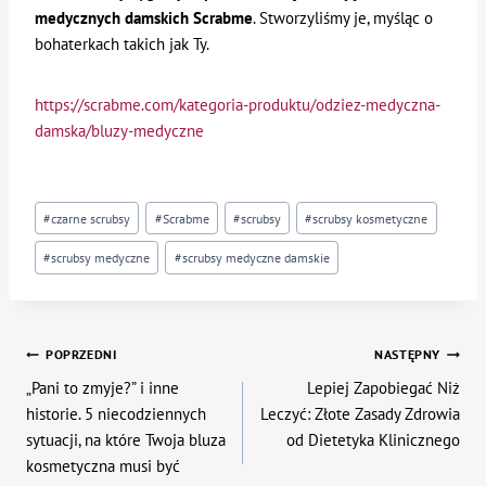
medycznych damskich Scrabme
. Stworzyliśmy je, myśląc o
bohaterkach takich jak Ty.
https://scrabme.com/kategoria-produktu/odziez-medyczna-
damska/bluzy-medyczne
Tagi
#
czarne scrubsy
#
Scrabme
#
scrubsy
#
scrubsy kosmetyczne
wpisu:
#
scrubsy medyczne
#
scrubsy medyczne damskie
Nawigacja
POPRZEDNI
NASTĘPNY
„Pani to zmyje?” i inne
Lepiej Zapobiegać Niż
wpisu
historie. 5 niecodziennych
Leczyć: Złote Zasady Zdrowia
sytuacji, na które Twoja bluza
od Dietetyka Klinicznego
kosmetyczna musi być