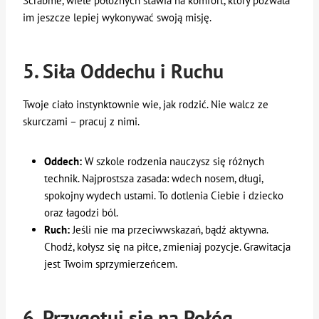
Scrabme, wiele położnych stawia na komfort, który pozwala
im jeszcze lepiej wykonywać swoją misję.
5. Siła Oddechu i Ruchu
Twoje ciało instynktownie wie, jak rodzić. Nie walcz ze
skurczami – pracuj z nimi.
Oddech:
W szkole rodzenia nauczysz się różnych
technik. Najprostsza zasada: wdech nosem, długi,
spokojny wydech ustami. To dotlenia Ciebie i dziecko
oraz łagodzi ból.
Ruch:
Jeśli nie ma przeciwwskazań, bądź aktywna.
Chodź, kołysz się na piłce, zmieniaj pozycje. Grawitacja
jest Twoim sprzymierzeńcem.
6. Przygotuj się na Połóg