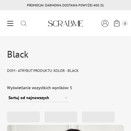
Przejdź
PROMOCJA! DARMOWA DOSTAWA POWYŻEJ 400 ZŁ
do
treści
0
Black
DOM
-
ATRYBUT PRODUKTU: KOLOR
-
BLACK
Posortowane
Wyświetlanie wszystkich wyników: 5
według
najnowszych