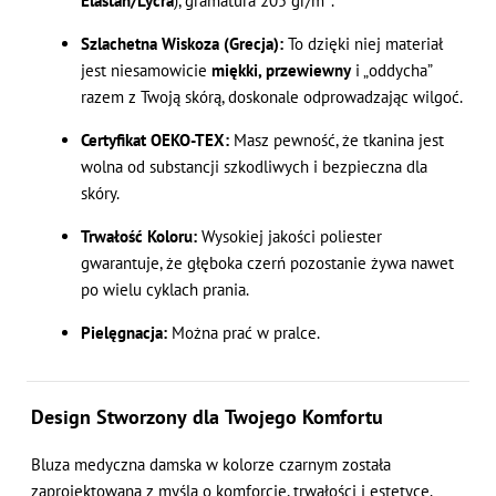
Elastan/Lycra
), gramatura 205 gr/m².
Szlachetna Wiskoza (Grecja):
To dzięki niej materiał
jest niesamowicie
miękki, przewiewny
i „oddycha”
razem z Twoją skórą, doskonale odprowadzając wilgoć.
Certyfikat OEKO-TEX:
Masz pewność, że tkanina jest
wolna od substancji szkodliwych i bezpieczna dla
skóry.
Trwałość Koloru:
Wysokiej jakości poliester
gwarantuje, że głęboka czerń pozostanie żywa nawet
po wielu cyklach prania.
Pielęgnacja:
Można prać w pralce.
Design Stworzony dla Twojego Komfortu
Bluza medyczna damska w kolorze czarnym została
zaprojektowana z myślą o komforcie, trwałości i estetyce.