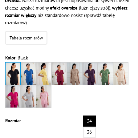
UWAGA:
Nasza rozmiarówka jest dopasowana do sylwetki. Jeżeli
chcesz uzyskać modny
efekt oversize
(luźniejszy strój),
wybierz
rozmiar większy
niż standardowo nosisz (sprawdź tabelę
rozmiarów).
Tabela rozmiarów
Kolor
:
Black
Rozmiar
34
36