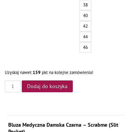
38
40
42
44
46
Uzyskaj nawet
159
pkt na kolejne zamówienia!
ilość
Dodaj do koszyka
Bluza
Medyczna
–
Black
Scrabme
Bluza Medyczna Damska Czarna – Scrabme (Slit
Slit
Pocket)