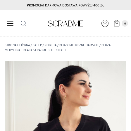
Przejdź
PROMOCJA! DARMOWA DOSTAWA POWYŻEJ 400 ZŁ
do
treści
0
STRONA GŁÓWNA
/
SKLEP
/
KOBIETA
/
BLUZY MEDYCZNE DAMSKIE
/
BLUZA
MEDYCZNA – BLACK SCRABME SLIT POCKET