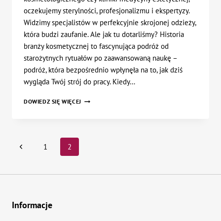
oczekujemy sterylności, profesjonalizmu i ekspertyzy.
Widzimy specjalistów w perfekcyjnie skrojonej odzieży,
która budzi zaufanie. Ale jak tu dotarliśmy? Historia
branży kosmetycznej to fascynująca podróż od
starożytnych rytuałów po zaawansowaną naukę –
podróż, która bezpośrednio wpłynęła na to, jak dziś
wygląda Twój strój do pracy. Kiedy…
OD
DOWIEDZ SIĘ WIĘCEJ
STAROŻYTNYCH
RYTUAŁÓW
PO
KLINIKĘ:
Nawigacja
Poprzednia
1
2
JAK
NARODZIŁ
strona
strony
SIĘ
PROFESJONALIZM
W
BRANŻY
KOSMETYCZNEJ?
Informacje