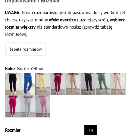
Dopasowanie i Rozmiar
UWAGA:
Nasza rozmiarówka jest dopasowana do sylwetki. Jeżeli
chcesz uzyskać modny
efekt oversize
(luźniejszy strój),
wybierz
rozmiar większy
niż standardowo nosisz (sprawdź tabelę
rozmiarów).
Tabela rozmiarów
Kolor
:
Butter Yellow
Rozmiar
34