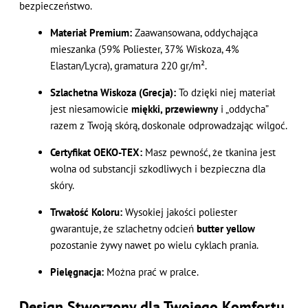
bezpieczeństwo.
Materiał Premium:
Zaawansowana, oddychająca
mieszanka (59% Poliester, 37% Wiskoza, 4%
Elastan/Lycra), gramatura 220 gr/m².
Szlachetna Wiskoza (Grecja):
To dzięki niej materiał
jest niesamowicie
miękki, przewiewny
i „oddycha”
razem z Twoją skórą, doskonale odprowadzając wilgoć.
Certyfikat OEKO-TEX:
Masz pewność, że tkanina jest
wolna od substancji szkodliwych i bezpieczna dla
skóry.
Trwałość Koloru:
Wysokiej jakości poliester
gwarantuje, że szlachetny odcień
butter yellow
pozostanie żywy nawet po wielu cyklach prania.
Pielęgnacja:
Można prać w pralce.
Design Stworzony dla Twojego Komfortu