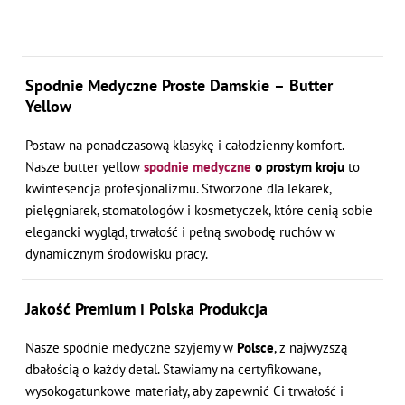
Medyczne
Proste
–
Butter
Spodnie Medyczne Proste Damskie – Butter
Yellow
Yellow
Scrabme
Postaw na ponadczasową klasykę i całodzienny komfort.
Nasze butter yellow
spodnie medyczne
o prostym kroju
to
kwintesencja profesjonalizmu. Stworzone dla lekarek,
pielęgniarek, stomatologów i kosmetyczek, które cenią sobie
elegancki wygląd, trwałość i pełną swobodę ruchów w
dynamicznym środowisku pracy.
Jakość Premium i Polska Produkcja
Nasze spodnie medyczne szyjemy w
Polsce
, z najwyższą
dbałością o każdy detal. Stawiamy na certyfikowane,
wysokogatunkowe materiały, aby zapewnić Ci trwałość i