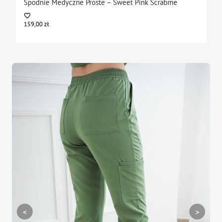
Spodnie Medyczne Proste – Sweet Pink Scrabme
159,00
zł
<
>